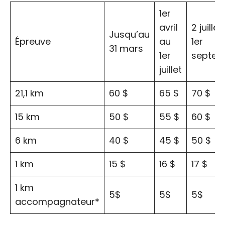
1er
avril
2 juillet
Jusqu’au
Épreuve
au
1er
31 mars
1er
septem
juillet
21,1 km
60 $
65 $
70 $
15 km
50 $
55 $
60 $
6 km
40 $
45 $
50 $
1 km
15 $
16 $
17 $
1 km
5$
5$
5$
accompagnateur*